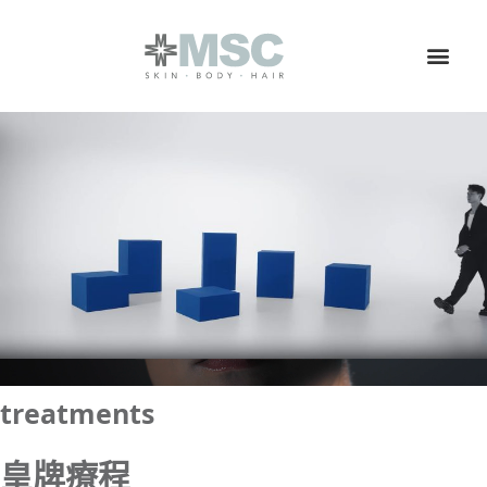
Skip
to
content
關於MSC
皇牌療程
其他療程
星級體驗
分店地址
即時體驗
中 | EN
treatments
皇牌療程