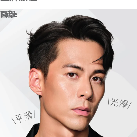
面部
Face