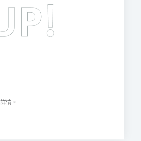
UP!
約詳情。